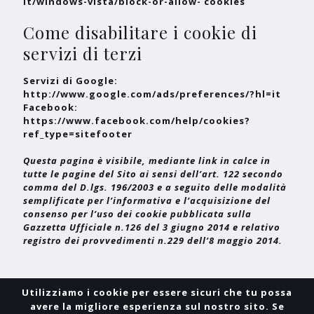
it/windows-vista/block-or-allow- cookies
Come disabilitare i cookie di
servizi di terzi
Servizi di Google:
http://www.google.com/ads/preferences/?hl=it
Facebook:
https://www.facebook.com/help/cookies?
ref_type=sitefooter
Questa pagina è visibile, mediante link in calce in
tutte le pagine del Sito ai sensi dell’art. 122 secondo
comma del D.lgs. 196/2003 e a seguito delle modalità
semplificate per l’informativa e l’acquisizione del
consenso per l’uso dei cookie pubblicata sulla
Gazzetta Ufficiale n.126 del 3 giugno 2014 e relativo
registro dei provvedimenti n.229 dell’8 maggio 2014.
Utilizziamo i cookie per essere sicuri che tu possa
avere la migliore esperienza sul nostro sito. Se
Copyright 2017 - Alba Edile s.r.l. tutti i diritti